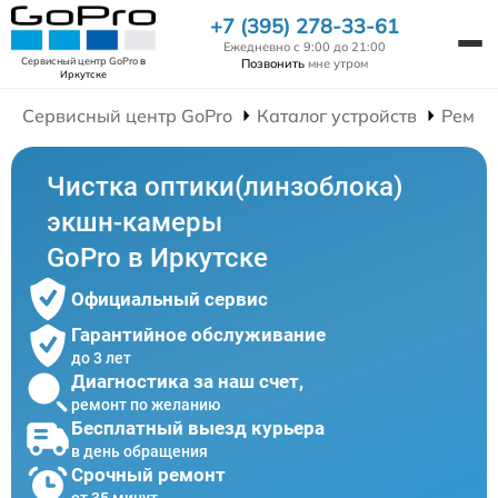
+7 (395) 278-33-61
Ежедневно с 9:00 до 21:00
Сервисный центр GoPro
в
Позвонить
мне утром
Иркутске
Сервисный центр GoPro
Каталог устройств
Ремон
Чистка оптики(линзоблока)
экшн-камеры
GoPro в Иркутске
Официальный сервис
Гарантийное обслуживание
до 3 лет
Диагностика за наш счет,
ремонт по желанию
Бесплатный выезд курьера
в день обращения
Срочный ремонт
от 35 минут