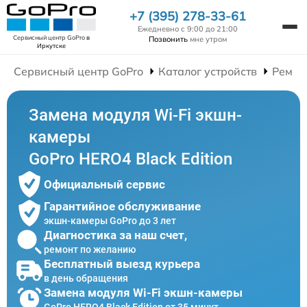
+7 (395) 278-33-61
Ежедневно с 9:00 до 21:00
Сервисный центр GoPro
в
Позвонить
мне утром
Иркутске
Сервисный центр GoPro
Каталог устройств
Ремон
Замена модуля Wi-Fi экшн-
камеры
GoPro HERO4 Black Edition
Официальный сервис
Гарантийное обслуживание
экшн-камеры GoPro до 3 лет
Диагностика за наш счет,
ремонт по желанию
Бесплатный выезд курьера
в день обращения
Замена модуля Wi-Fi экшн-камеры
GoPro HERO4 Black Edition от 35 минут