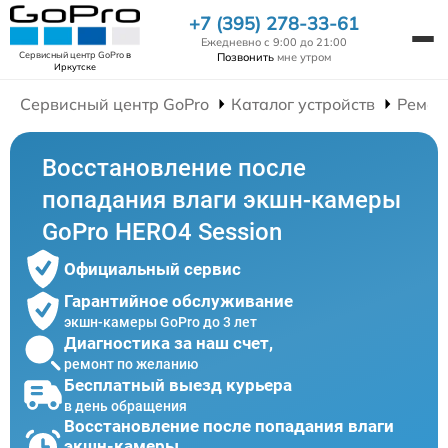
+7 (395) 278-33-61
Ежедневно с 9:00 до 21:00
Сервисный центр GoPro
в
Позвонить
мне утром
Иркутске
Сервисный центр GoPro
Каталог устройств
Ремон
Восстановление после
попадания влаги экшн-камеры
GoPro HERO4 Session
Официальный сервис
Гарантийное обслуживание
экшн-камеры GoPro до 3 лет
Диагностика за наш счет,
ремонт по желанию
Бесплатный выезд курьера
в день обращения
Восстановление после попадания влаги
экшн-камеры