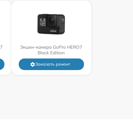
O7
Экшен-камера GoPro HERO7
Black Edition
Заказать ремонт