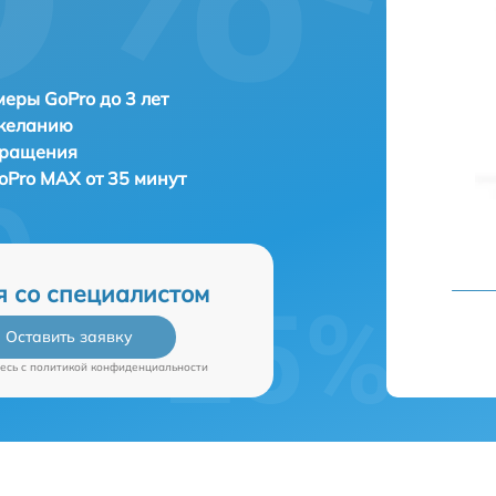
еры GoPro до 3 лет
 желанию
бращения
oPro MAX от 35 минут
я со специалистом
Оставить заявку
есь c
политикой конфиденциальности