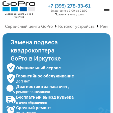
+7 (395) 278-33-61
Ежедневно с 9:00 до 21:00
Сервисный центр GoPro
в
Позвонить
мне утром
Иркутске
Сервисный центр GoPro
Каталог устройств
Ремон
Замена подвеса
квадрокоптера
GoPro в Иркутске
Официальный сервис
Гарантийное обслуживание
до 3 лет
Диагностика за наш счет,
ремонт по желанию
Бесплатный выезд курьера
в день обращения
Срочный ремонт
от 35 минут