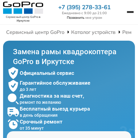
+7 (395) 278-33-61
Ежедневно с 9:00 до 21:00
Сервисный центр GoPro
в
Позвонить
мне утром
Иркутске
Сервисный центр GoPro
Каталог устройств
Ремон
Замена рамы квадрокоптера
GoPro в Иркутске
Официальный сервис
Гарантийное обслуживание
до 3 лет
Диагностика за наш счет,
ремонт по желанию
Бесплатный выезд курьера
в день обращения
Срочный ремонт
от 35 минут